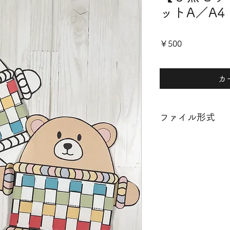
ットA／A4
価
￥500
格
カ
ファイル形式
PDF
（A4用紙に印刷して